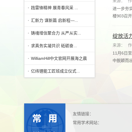
来源：
作
践雷锋精神 展青春风采 ...
进一步夯实
楼903召
汇新力 谋新篇 启新程—...
铸魂增信聚合力 从严从实...
绽放活力
来源：
作
求真务实凝共识 砥砺奋...
11月6日
WilliamHill中文官网开展海之晨
中脱颖而出
订单班...
亿纬锂能工匠班成立仪式...
友情链接：
常用学术网站：