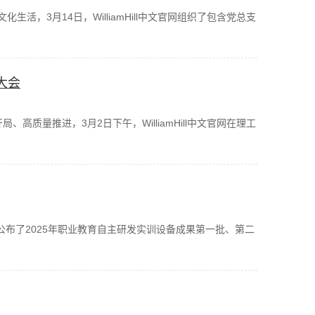
活，3月14日，WilliamHill中文官网组织了包含党总支
工大会
质量推进，3月2日下午，WilliamHill中文官网在理工
公布了2025年职业教育自主研发实训设备成果第一批、第二