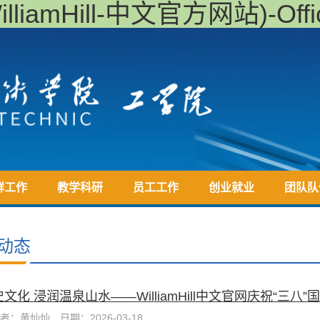
iamHill-中文官方网站)-Offici
群工作
教学科研
员工工作
创业就业
团队队
动态
文化 浸润温泉山水——WilliamHill中文官网庆祝“三
者：黄灿灿
日期：2026-03-18