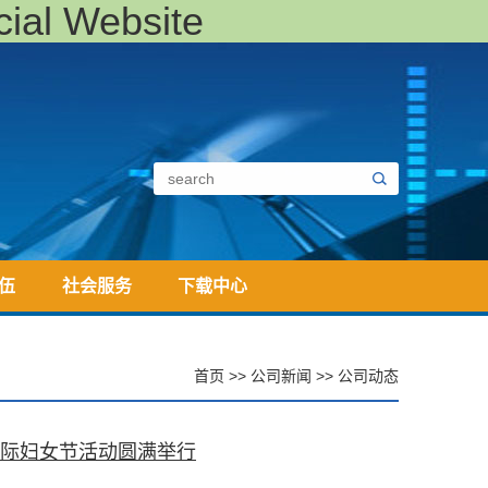
al Website
伍
社会服务
下载中心
首页
>>
公司新闻
>>
公司动态
八”国际妇女节活动圆满举行