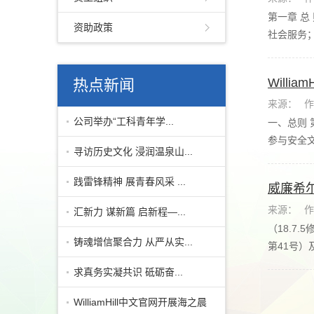
第一章 
资助政策
社会服务；
Will
热点新闻
来源：
作
公司举办“工科青年学...
一、总则
参与安全文
寻访历史文化 浸润温泉山...
践雷锋精神 展青春风采 ...
威廉希尔W
来源：
作
汇新力 谋新篇 启新程—...
（18.7
铸魂增信聚合力 从严从实...
第41号）
求真务实凝共识 砥砺奋...
WilliamHill中文官网开展海之晨