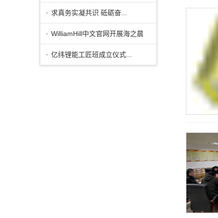
求真务实凝共识 砥砺奋...
WilliamHill中文官网开展海之晨
订单班...
亿纬锂能工匠班成立仪式...