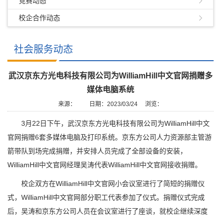
竞赛动态
校企合作动态
社会服务动态
武汉京东方光电科技有限公司为WilliamHill中文官网捐赠多
媒体电脑系统
来源：
日期：2023/03/24
浏览：
3月22日下午，武汉京东方光电科技有限公司为WilliamHill中文
官网捐赠6套多媒体电脑及打印系统。京东方公司人力资源部主管游
箭带队到场完成捐赠，并安排人员完成了全部设备的安装，
WilliamHill中文官网经理吴涛代表WilliamHill中文官网接收捐赠。
校企双方在WilliamHill中文官网小会议室进行了简短的捐赠仪
式，WilliamHill中文官网部分职工代表参加了仪式。捐赠仪式完成
后，吴涛和京东方公司人员在会议室进行了座谈，就校企继续深度