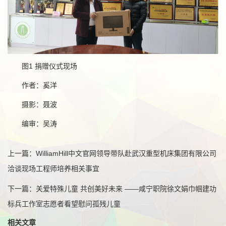
图1 捐赠仪式现场
作者：奚洋
摄影：聂波
编审：吴涛
上一篇：
WilliamHill中文官网领导带队赴武汉重型机床集团有限公司
洽谈现场工程师培养相关事宜
下一篇：
关爱特殊儿童 共创美好未来 ——咸宁职院徐文娟巾帼建功
标兵工作室志愿者看望慰问孤残儿童
相关文章