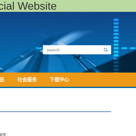
al Website
伍
社会服务
下载中心
浏览：