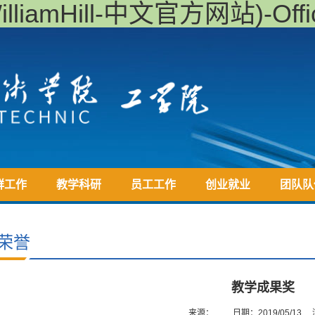
iamHill-中文官方网站)-Offici
群工作
教学科研
员工工作
创业就业
团队队
荣誉
教学成果奖
来源：
日期：2019/05/13