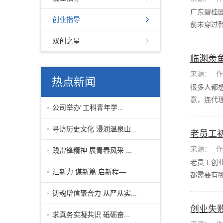
广东碧桂
创业指导
前未穿过鞋
双创之星
临渊羡
来源：
作
热点新闻
很多人都
意，连代理
公司举办“工科青年学...
寻访历史文化 浸润温泉山...
老员工
来源：
作
践雷锋精神 展青春风采 ...
老员工创
汇新力 谋新篇 启新程—...
都需要有哪
铸魂增信聚合力 从严从实...
创业失
求真务实凝共识 砥砺奋...