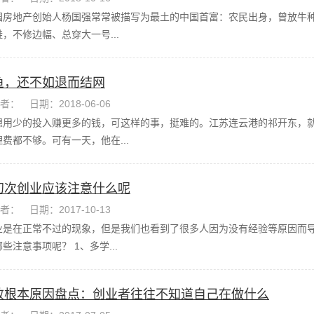
园房地产创始人杨国强常常被描写为最土的中国首富：农民出身，曾放牛种
，不修边幅、总穿大一号...
鱼，还不如退而结网
者：
日期：2018-06-06
想用少的投入赚更多的钱，可这样的事，挺难的。江苏连云港的祁开东，就
费都不够。可有一天，他在...
初次创业应该注意什么呢
者：
日期：2017-10-13
业是在正常不过的现象，但是我们也看到了很多人因为没有经验等原因而
些注意事项呢？ 1、多学...
败根本原因盘点：创业者往往不知道自己在做什么