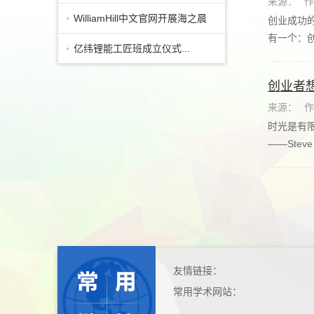
来源：
作
WilliamHill中文官网开展海之晨
创业成功
有一个：创
订单班...
亿纬锂能工匠班成立仪式...
创业者
来源：
作
时光是有
――Steve
友情链接：
常用学术网站：