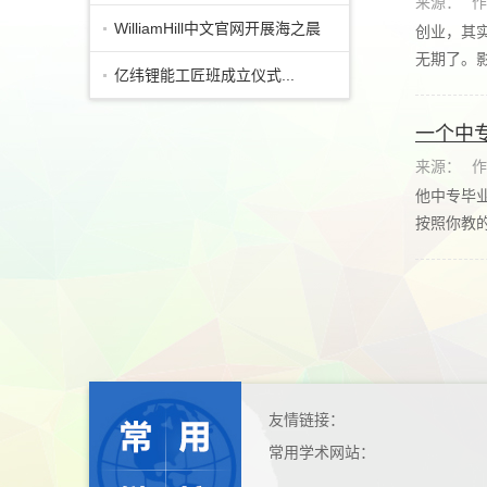
来源：
作
WilliamHill中文官网开展海之晨
创业，其
无期了。影
订单班...
亿纬锂能工匠班成立仪式...
一个中
来源：
作
他中专毕
按照你教的
友情链接：
常用学术网站：