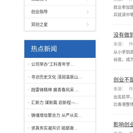
就业参加
创业指导
兵就读中等
双创之星
没有做
来源：
作
热点新闻
从小学到
谷底，成为
公司举办“工科青年学...
寻访历史文化 浸润温泉山...
创业不
来源：
作
践雷锋精神 展青春风采 ...
出名趁早，
汇新力 谋新篇 启新程—...
比香港整体
铸魂增信聚合力 从严从实...
影响创
求真务实凝共识 砥砺奋...