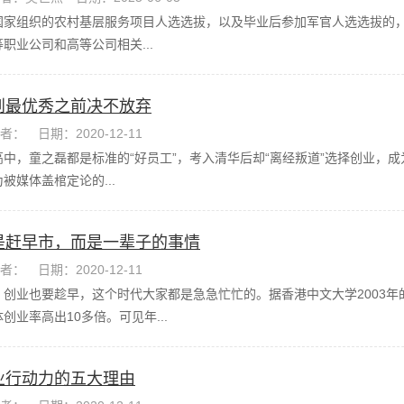
国家组织的农村基层服务项目人选选拔，以及毕业后参加军官人选选拔的
职业公司和高等公司相关...
到最优秀之前决不放弃
者：
日期：2020-12-11
高中，童之磊都是标准的“好员工”，考入清华后却“离经叛道”选择创业，
被媒体盖棺定论的...
是赶早市，而是一辈子的事情
者：
日期：2020-12-11
创业也要趁早，这个时代大家都是急急忙忙的。据香港中文大学2003年的
创业率高出10多倍。可见年...
业行动力的五大理由